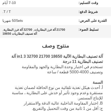
وقت التسليم:
7-10 أيام
PRIVACY
شروط الدفع:
T / T.
POLICY
القدرة على العرض:
50Sets شهريا
تسليط الضوء:
,
,
21700 آلة فرز البطاريات
32700 آلة فرز البطارية
آلة تصنيف البطاريات 18650
منتوج وصف
آلة تصنيف البطارية الآلية 18650 21700 32700 3 in1 آلة
تصنيف البطارية 11 درجة
تستخدم في اختبار وحدة البطارية والجهد والمقاومة
وتصنيف 4000-5000 قطعة / ساعة
السمة
أ. أحدث هيكل تغذية تلقائية من نوع الحافلة لضمان تغذية
مستقرة وعدم وجود تأثير أو خدش على البطارية ، مناسبة
للإنتاج المستمر.
B. اختبار المقاومة الداخلية عالية الدقة والاستقرار
ج: أقل من 1 ثانية من وقت التحميل والتفريغ.