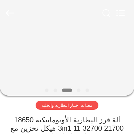
Supo
(Xiamen)
Intelligent
Equipment
Co.,Ltd.
All
Rights
Reserved.
بيت
منتجات
معلومات
عنا
جولة
معدات اختبار البطارية والخلية
في
المصنع
آلة فرز البطارية الأوتوماتيكية 18650
21700 32700 3in1 11 هيكل تخزين مع