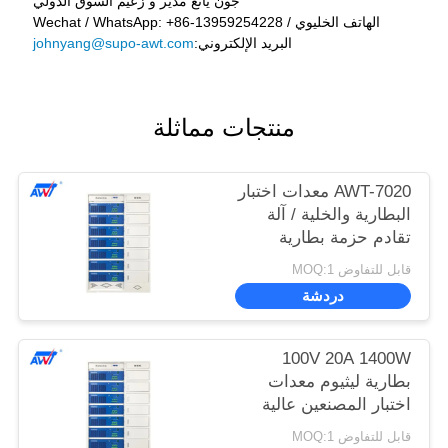
جون يانغ مدير و زعيم السوق الدولي
الهاتف الخليوي / Wechat / WhatsApp: +86-13959254228
البريد الإلكتروني:
johnyang@supo-awt.com
منتجات مماثلة
AWT-7020 معدات اختبار
البطارية والخلية / آلة
تقادم حزمة بطارية
الليثيوم 100V 20A
قابل للتفاوض MOQ:1
دردشة
100V 20A 1400W
بطارية ليثيوم معدات
اختبار المصنعين عالية
الدقة معايرة
قابل للتفاوض MOQ:1