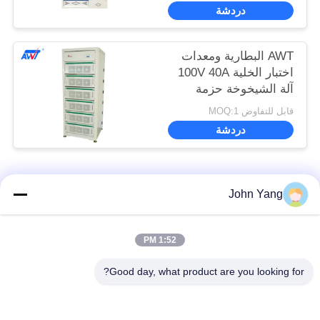
دردشة
AWT البطارية ومعدات
اختبار الخلية 100V 40A
آلة الشيخوخة حزمة
بطارية الليثيوم
قابل للتفاوض MOQ:1
دردشة
فئات شعبية
جميع
John Yang
لحام بقعة بطارية
18650 بطارية بقعة
1:52 PM
الليثيوم
لحام
Good day, what product are you looking for?
معدات اختبار البطارية
لحام البقعة الدقيقة
والخلية