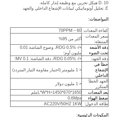
D. 10 هيكل تخزين مع وظيفة إنذار كاملة.
E. تحليل أوتوماتيكي لبيانات الإشعاع الداخلي والجهد
المواصفات:
كفاءة المعدات
60 ~ 70PPM
سعر المعدات
أكثر من 95%
المتنقلة:
دقة الأشعة
+/- 0.5% RDG، وضوح الشاشة 0.01
تحت الضوء
مليون أوم؛
دقة الجهد:
+/- 0.05% RDG، دقة الشاشة: 0.1 MV؛
خطأ في
الإشعاع
< 1 مليومتر (اختبار مقاومة التيار المتردد)
الداخلي
الجهد الخطأ
< 1 مليون دولار
المتكرر
بعد المعدات
L*W*H=1450*670*1650ملم
ضغط الهواء
0.6Mpa
طاقة الدخول:
AC220V/50HZ 1KW
المكونات الرئيسية: