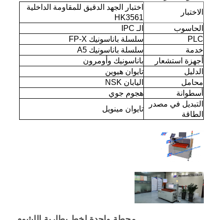
اختبار الجهد الدقيق للمقاومة الداخلية
الاختبار
HK3561
الحاسوب
الـ IPC
PLC
سلسلة باناسونيك FP-X
خدمة
سلسلة باناسونيك A5
أجهزة استشعار
باناسونيك وأومرون
الدليل
تايوان هيوين
محامل
اليابان NSK
أسطوانة
هجوم جوي
التبديل في مصدر
تايوان مينويل
الطاقة
محطة واحدة لخط بطارية الليثيوم