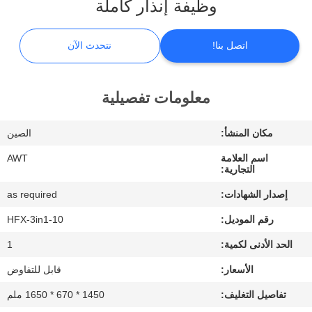
وظيفة إنذار كاملة
ضبط
الجودة
اتصل بنا!
نتحدث الآن
اتصل
معلومات تفصيلية
بنا
مكان المنشأ:
الصين
أخبار
اسم العلامة
AWT
التجارية:
نتحدث
إصدار الشهادات:
as required
الآن
رقم الموديل:
HFX-3in1-10
الحد الأدنى لكمية:
1
خريطة
الأسعار:
قابل للتفاوض
الموقع
تفاصيل التغليف:
1450 * 670 * 1650 ملم