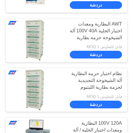
ضبط
دردشة
الجودة
AWT البطارية ومعدات
10
اختبار الخلية 100V 40A آلة
اتصل
الشيخوخة حزمة بطارية
لحام البقعة الدقيقة
بنا
الليثيوم
قابل للتفاوض MOQ:1
دردشة
أخبار
نظام اختبار حزمة البطارية
نتحدث
آلة الشيخوخة التجديدية
لحزمة بطارية الليثيوم
25
الآن
قابل للتفاوض MOQ:1
معدات اختبار البطارية
دردشة
خريطة
والخلية
الموقع
100V 120A البطارية
ومعدات اختبار الخلية / آلة