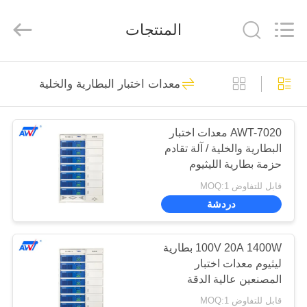
Supo
(Xiamen)
Intelligent
المنتجات
Equipment
Co.,Ltd.
All
Rights
Reserved.
بيت
11
معدات اختبار البطارية والخلية
لحام بقعة بطارية
منتجات
الليثيوم
AWT-7020 معدات اختبار
البطارية والخلية / آلة تقادم
معلومات
حزمة بطارية الليثيوم
عنا
100V 20A
قابل للتفاوض MOQ:1
دردشة
14
جولة
18650 بطارية بقعة
في
100V 20A 1400W بطارية
ليثيوم معدات اختبار
المصنع
لحام
المصنعين عالية الدقة
معايرة
قابل للتفاوض MOQ:1