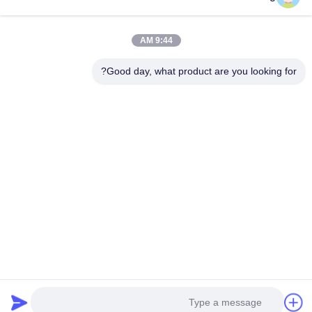
لحام بقعة بطارية
18650 بطارية بقعة
9:44 AM
الليثيوم
لحام
Good day, what product are you looking for?
معدات اختبار البطارية
لحام البقعة الدقيقة
والخلية
اختبار مقاومة البطارية
آلة فرز البطارية
الداخلية
اختبار قدرة بطارية
نظام اختبار BMS
الليثيوم
الاشتراك