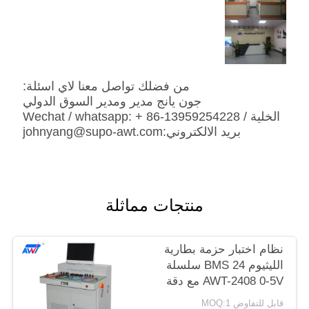
من فضلك تواصل معنا لاي اسئلة:
جون يانج مدير ومدير السوق الدولي
الخلية / Wechat / whatsapp: + 86-13959254228
بريد الالكتروني:
johnyang@supo-awt.com
منتجات مماثلة
نظام اختبار حزمة بطارية
الليثيوم BMS 24 سلسلة
AWT-2408 0-5V مع دقة
5mV
قابل للتفاوض MOQ:1