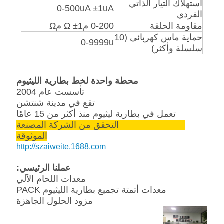
استهلاك التيار الذاتي
0-500uA
±
1uA
الفردي
مقاومة الحلقة
0-200 مΩ
1 مΩ
±
حماية ماس كهربائى (10
0-9999u
سلسلة وأكثر)
محطة واحدة لخط بطارية الليثيوم
تأسست عام 2004
تقع في مدينة شنتشن
تعمل في بطارية ليثيوم منذ أكثر من 15 عامًا
11years Alibaba التحقق من الشركة المصنعة
الموثوقة
http://szaiweite.1688.com
عملنا الرئيسي:
معدات اللحام الآلي
معدات أتمتة تجميع بطارية الليثيوم PACK
مزود الحلول الجاهزة