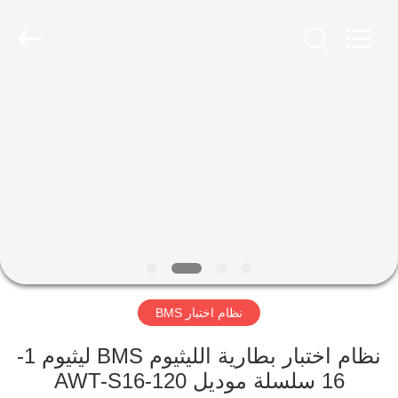
Supo
(Xiamen)
Intelligent
Equipment
Co.,Ltd.
All
Rights
Reserved.
بيت
منتجات
معلومات
عنا
جولة
نظام اختبار BMS
في
المصنع
نظام اختبار بطارية الليثيوم BMS ليثيوم 1-
16 سلسلة موديل AWT-S16-120