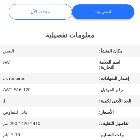
ضبط
اتصل بنا!
نتحدث الآن
الجودة
اتصل
معلومات تفصيلية
بنا
مكان المنشأ:
الصين
اسم العلامة
AWT
أخبار
التجارية:
إصدار الشهادات:
as required
نتحدث
رقم الموديل:
AWT-S16-120
الآن
الحد الأدنى لكمية:
1
الأسعار:
قابل للتفاوض
خريطة
تفاصيل التغليف:
410 * 420 * 200 مم
الموقع
وقت التسليم:
7-10 أيام