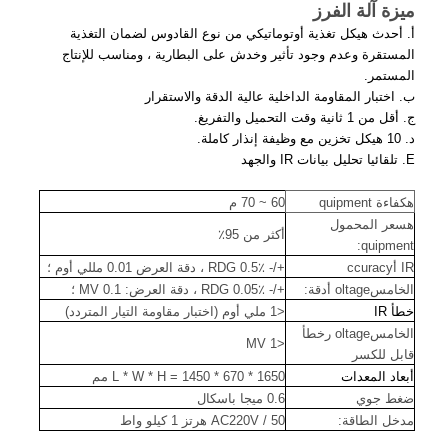
ميزة آلة الفرز
أ.
أحدث هيكل تغذية أوتوماتيكي من نوع القادوس لضمان التغذية
المستقرة وعدم وجود تأثير وخدش على البطارية ، ومناسب للإنتاج
المستمر.
ب.
اختبار المقاومة الداخلية عالية الدقة والاستقرار
ج.
أقل من 1 ثانية وقت التحميل والتفريغ.
د.
10 هيكل تخزين مع وظيفة إنذار كاملة.
E.
تلقائيا تحليل بيانات IR والجهد
ه
كفاءة quipment
60 ~ 70 م
ه
سعر المحمول
أكثر من 95٪
quipment:
IR أ
ccuracy
+/- 0.5٪ RDG ، دقة العرض 0.01 مللي أوم ؛
الخامس
oltage
أ
دقة:
+/- 0.05٪ RDG ، دقة العرض: 0.1 MV ؛
خطأ IR
<1 ملي أوم (اختبار مقاومة التيار المتردد)
الخامس
oltage
ر
خطأ
<1 MV
قابل للكسر
أبعاد المعدات
L * W * H = 1450 * 670 * 1650 مم
ضغط جوي
0.6 ميجا باسكال
مدخل الطاقة:
AC220V / 50 هرتز 1 كيلو واط