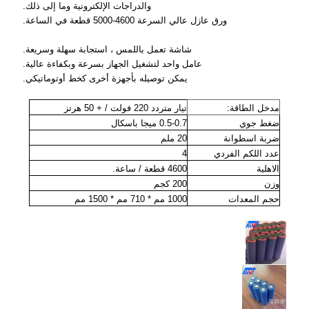
والدراجات الإلكترونية وما إلى ذلك.
ورق عازل عالي السرعة 4600-5000 قطعة في الساعة.
شاشة تعمل باللمس ، استجابة سهلة وسريعة.
عامل واحد لتشغيل الجهاز بسرعة وبكفاءة عالية.
يمكن توصيله بأجهزة أخرى كخط أوتوماتيكي.
مدخل الطاقة:
تيار متردد 220 فولت / + 50 هرتز
ضغط جوي
0.5-0.7 ميجا باسكال
ضربة اسطوانة
20 ملم
عدد اللكم الفردي
4
الاهلية
4600 قطعة / ساعة.
وزن
200 كجم
حجم المعدات
1000 مم * 710 مم * 1500 مم