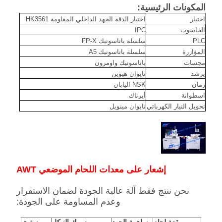
المكونات الرئيسية:
اختبار
اختبار الدقة الجهد الداخلي المقاومة HK3561
الحاسوب
IPC
PLC
سلسلة باناسونيك FP-X
المؤازرة
سلسلة باناسونيك A5
مجسات
باناسونيك واومرون
يرشد
تايوان هيوين
رمان
NSK اليابان
اسطوانة
أيرتاك
تحويل التيار الكهربائي
تايوان مينويل
إشعار على معدات اللحام الموضعي AWT
نحن ننتج فقط آلة عالية الجودة لضمان الاستقرار
وعدم المساومة على الجودة: