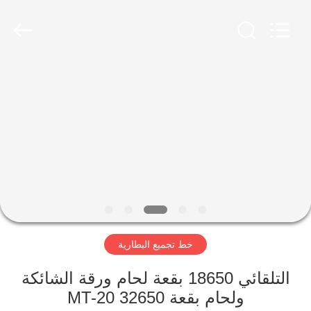
Supo
(Xiamen)
Intelligent
Equipment
Co.,Ltd.
All
Rights
Reserved.
بيت
منتجات
معلومات
عنا
جولة
خط تجميع البطارية
في
المصنع
التلقائي 18650 بقعة لحام ورقة الشائكة
ولحام بقعة MT-20 32650