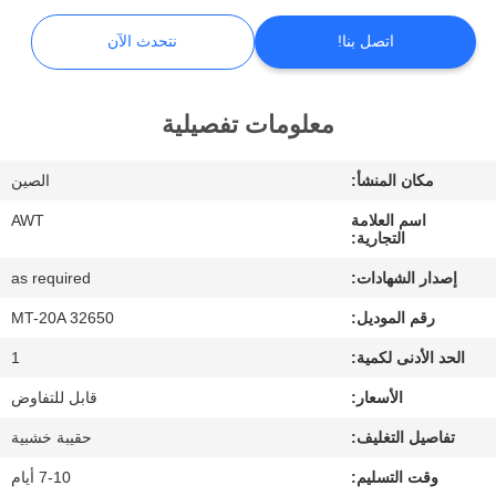
ضبط
اتصل بنا!
نتحدث الآن
الجودة
اتصل
معلومات تفصيلية
بنا
مكان المنشأ:
الصين
اسم العلامة
AWT
أخبار
التجارية:
إصدار الشهادات:
as required
نتحدث
رقم الموديل:
MT-20A 32650
الآن
الحد الأدنى لكمية:
1
الأسعار:
قابل للتفاوض
خريطة
تفاصيل التغليف:
حقيبة خشبية
الموقع
وقت التسليم:
7-10 أيام