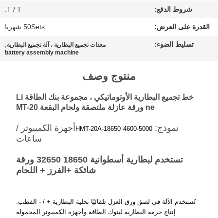
PRIVACY
شروط الدفع:
T / T.
POLICY
القدرة على العرض:
50Sets شهريا
تسليط الضوء:
,
معدات تجميع البطارية ، آلة تجميع البطارية
battery assembly machine
منتوج وصف
خط تجميع البطارية الأوتوماتيكي ، مجموعة بنك الطاقة Li
ne ورقة عازلة ملتصقة ولحام البقعة MT-20
نموذج:
أجهزة الكمبيوتر /
HMT-20A-18650
4600-5000
ساعات
تستخدم لبطارية أسطوانية 18650 32650 ورقة
شائكة +
الفرز + اللحام
تُستخدم الآلة في لصق ورق العزل تلقائيًا بخلية البطارية + / - القطب.
إنتاج حزمة البطارية لبنوك الطاقة وأجهزة الكمبيوتر المحمولة