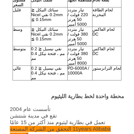
بقعة لحام
مساهمة الجهد
سمك النيكل
مستوى
السعر
لحام الطاقة
تيار متردد
سبائك النيكل ≦
قليل
المخزنة
220 فولت /
0.2mm نقي Nicel
50 هرتز
≦ 0.15mm
5000 أمبير
لحام العاكس
تيار متردد
سبائك النيكل ≦
وسط
DC
380 فولت /
0.2mm نقي Nicel
50 هرتز
≦ 0.15mm
5000 أمبير
لحام العاكس
تيار متردد
نقي نيسيل ≦ 0.2
متوسط
DC
380 فولت /
مم ، فتحة نيكل 0.4
50 هرتز
مم
8000 أمبير
لحام الترانزستور
PD-6000A /
نقي نيسيل ≦ 0.2
غالي
10000A
مم ، فتحة نيكل 0.4
مم
محطة واحدة لخط بطارية الليثيوم
تأسست عام 2004
تقع في مدينة شنتشن
تعمل في بطارية ليثيوم منذ أكثر من 15 عامًا
11years Alibaba التحقق من الشركة المصنعة