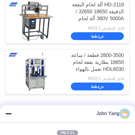
HD-2119 آلة لحام البقعة
الدقيقة 18650 32650 /
380V 5000A آلة لحام
البقعة العاكس
قابل للتفاوض MOQ:1
دردشة
2800-3500 قطعة / ساعة
18650 بطارية بقعة لحام
HDL6030 تعمل بالهواء
المضغوط
قابل للتفاوض MOQ:1
دردشة
فئات شعبية
جميع
John Yang
لحام بقعة بطارية
18650 بطارية بقعة
2:23 PM