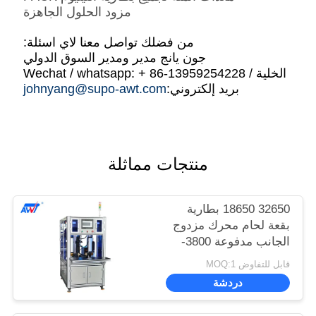
مزود الحلول الجاهزة
من فضلك تواصل معنا لاي اسئلة:
جون يانج مدير ومدير السوق الدولي
الخلية / Wechat / whatsapp: + 86-13959254228
بريد إلكتروني:
johnyang@supo-awt.com
منتجات مماثلة
32650 18650 بطارية
بقعة لحام محرك مزدوج
الجانب مدفوعة 3800-
4500 قطعة / ساعة 380
قابل للتفاوض MOQ:1
فولت 5000 أمبير
دردشة