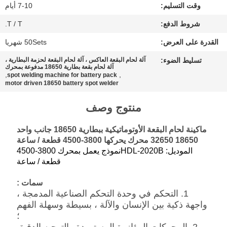
وقت التسليم:
7-10 أيام
PRIVACY
شروط الدفع:
T / T.
POLICY
القدرة على العرض:
50Sets شهريا
تسليط الضوء:
آلة لحام البقعة العاكس ، آلة لحام البقعة لحزمة البطارية ،
آلة لحام بقعة بطارية 18650 مدفوعة بمحرك
,
,
spot welding machine for battery pack
motor driven 18650 battery spot welder
منتوج وصف
ماكينة لحام البقعة الأوتوماتيكية ببطارية 18650 جانب واحد
18650 32650 محرك يحركها 3800-4500 قطعة / ساعة
الموديل: HDL-2020B
نموذج يعمل بمحرك 3800-4500
قطعة / ساعة
سمات :
1. التحكم في وحدة التحكم الصناعية المدمجة ،
واجهة ذكية بين الإنسان والآلة ، بسيطة وسهلة الفهم
؛