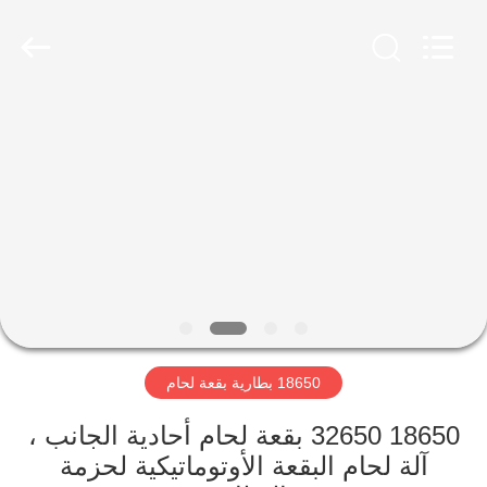
Supo
(Xiamen)
Intelligent
Equipment
Co.,Ltd.
All
Rights
Reserved.
بيت
منتجات
معلومات
عنا
جولة
18650 بطارية بقعة لحام
في
المصنع
18650 32650 بقعة لحام أحادية الجانب ،
آلة لحام البقعة الأوتوماتيكية لحزمة