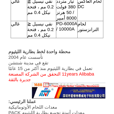
لحام العاكس
تيار متردد
نقي نيسيل ≦
عالي
DC
380 فولت
0.2 مم ، فتحة
/ 50 هرتز
نيكل 0.4 مم
8000 أمبير
PD-6000A
لحام
نقي نيسيل ≦
غالي
/ 10000A
الترانزستور
0.2 مم ، فتحة
نيكل 0.4 مم
محطة واحدة لخط بطارية الليثيوم
تأسست عام 2004
تقع في مدينة شنتشن
تعمل في بطارية الليثيوم منذ أكثر من 15 عامًا
11years Alibaba التحقق من الشركة المصنعة
جديرة بالثقة
عملنا الرئيسي:
معدات اللحام الأوتوماتيكية
معدات أتمتة تجميع بطارية الليثيوم PACK