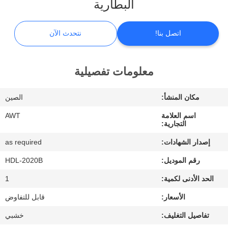
البطارية
ضبط
الجودة
اتصل بنا!
نتحدث الآن
اتصل
معلومات تفصيلية
بنا
مكان المنشأ:
الصين
أخبار
اسم العلامة
AWT
التجارية:
نتحدث
إصدار الشهادات:
as required
الآن
رقم الموديل:
HDL-2020B
الحد الأدنى لكمية:
1
خريطة
الأسعار:
قابل للتفاوض
الموقع
تفاصيل التغليف:
خشبي