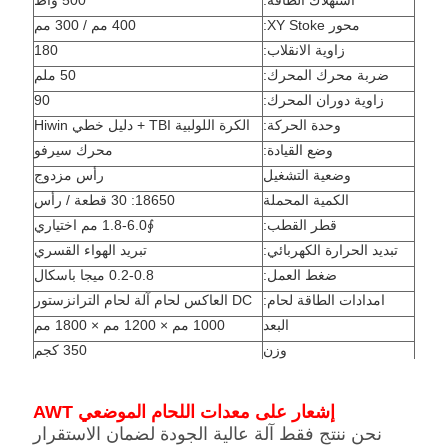
استهلاك الطاقة:
500 واط
محور XY Stoke:
400 مم / 300 مم
زاوية الانقلاب:
180
ضربة محرك المحرك:
50 ملم
زاوية دوران المحرك:
90
وحدة الحركة:
الكرة اللولبية TBI + دليل خطي Hiwin
وضع القيادة:
محرك سيرفو
وضعية التشغيل
رأس مزدوج
الكمية المحملة
18650: 30 قطعة / رأس
قطر القطب:
∮1.8-6.0 مم اختياري
تبديد الحرارة الكهربائي:
تبريد الهواء القسري
ضغط العمل:
0.2-0.8 ميجا باسكال
امدادات الطاقة لحام:
DC العاكس لحام آلة لحام الترانزستور
البعد
1000 مم × 1200 مم × 1800 مم
وزن
350 كجم
إشعار على معدات اللحام الموضعي AWT
نحن ننتج فقط آلة عالية الجودة لضمان الاستقرار