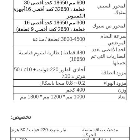
600 مم 18650 كحد أقصى 30
المحور السيني
قطعة ، 32650 كحد أقصى 16
أجهزة
ستوك
الكمبيوتر
300 مم 18650 كحد أقصى 16
المحور ص ستوك
قطعة ، 2650 كحد أقصى 9 قطعة)
سرعة اللحام
3800-4500 قطعة / ساعة
الموضعي
الحد الأقصى لعدد
480 قطعة (بطارية ليثيوم قياسية
البطاريات التي تم
18650)
تحميلها
أحادي الطور 220 فولت ± 10٪ / 50
مزود الطاقة
هرتز ± 10٪
مزود الهواء
0.2 ~ 0.8 ميجا باسكال
وزن
400 كجم
أبعاد
1000 مم * 1200 مم * 1800 مم
تخصيص:
مدخلات طاقة منصة
تيار متردد 220 فولت / 50 هرتز
الحركة: