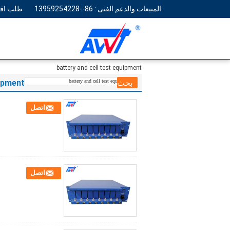
المبيعات والدعم الفنى :
86--13959254228
طلب اقت
battery and cell test equipment
uipment
اتصل
اتصل